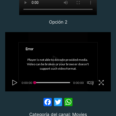
Opción 2
Error
Player is not able to decode provided media. 
Video can be broken or your browser doesn't 
support such video format.
0:00:00
0:00:00
F
T
W
a
w
h
Categoría del canal: Movies