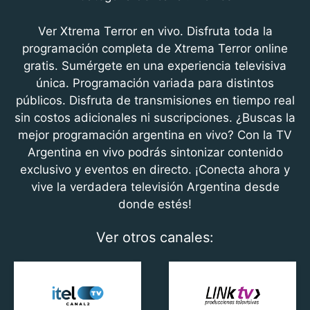
c
itt
at
e
er
s
Ver Xtrema Terror en vivo. Disfruta toda la
b
A
programación completa de Xtrema Terror online
gratis. Sumérgete en una experiencia televisiva
o
p
única. Programación variada para distintos
o
p
públicos. Disfruta de transmisiones en tiempo real
k
sin costos adicionales ni suscripciones. ¿Buscas la
mejor programación argentina en vivo? Con la TV
Argentina en vivo podrás sintonizar contenido
exclusivo y eventos en directo. ¡Conecta ahora y
vive la verdadera televisión Argentina desde
donde estés!
Ver otros canales: