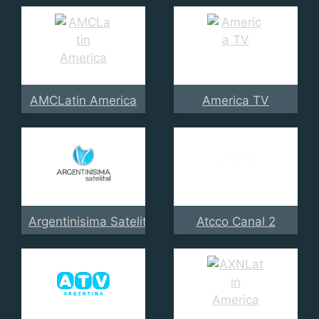
AMCLatin America
America TV
Argentinisima Satelital
Atcco Canal 2