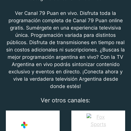
c
itt
at
e
er
s
Ver Canal 79 Puan en vivo. Disfruta toda la
b
A
programación completa de Canal 79 Puan online
gratis. Sumérgete en una experiencia televisiva
o
p
única. Programación variada para distintos
o
p
públicos. Disfruta de transmisiones en tiempo real
k
sin costos adicionales ni suscripciones. ¿Buscas la
mejor programación argentina en vivo? Con la TV
Argentina en vivo podrás sintonizar contenido
exclusivo y eventos en directo. ¡Conecta ahora y
vive la verdadera televisión Argentina desde
donde estés!
Ver otros canales: