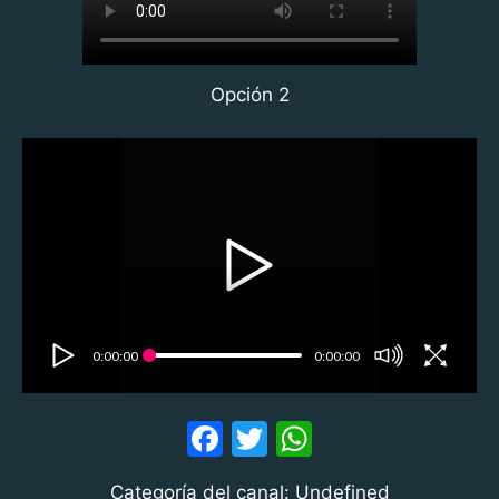
Opción 2
0:00:00
0:00:00
F
T
W
a
w
h
Categoría del canal: Undefined