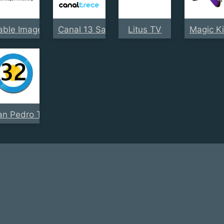
able Imagen Armstrong
Canal 13 San Luis
Litus TV
Magic K
an Pedro TV