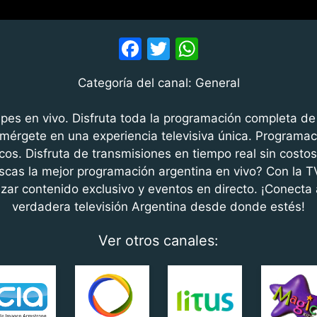
F
T
W
a
w
h
Categoría del canal: General
c
itt
at
e
er
s
pes en vivo. Disfruta toda la programación completa d
b
A
Sumérgete en una experiencia televisiva única. Programac
icos. Disfruta de transmisiones en tiempo real sin costos
o
p
scas la mejor programación argentina en vivo? Con la T
o
p
zar contenido exclusivo y eventos en directo. ¡Conecta 
k
verdadera televisión Argentina desde donde estés!
Ver otros canales: