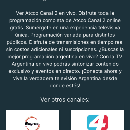
c
itt
at
e
er
s
Ver Atcco Canal 2 en vivo. Disfruta toda la
b
A
programación completa de Atcco Canal 2 online
gratis. Sumérgete en una experiencia televisiva
o
p
única. Programación variada para distintos
o
p
públicos. Disfruta de transmisiones en tiempo real
k
sin costos adicionales ni suscripciones. ¿Buscas la
mejor programación argentina en vivo? Con la TV
Argentina en vivo podrás sintonizar contenido
exclusivo y eventos en directo. ¡Conecta ahora y
vive la verdadera televisión Argentina desde
donde estés!
Ver otros canales: