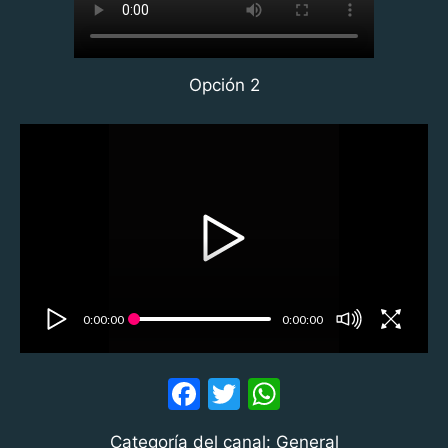
Opción 2
0:00:00
0:00:00
F
T
W
a
w
h
Categoría del canal: General