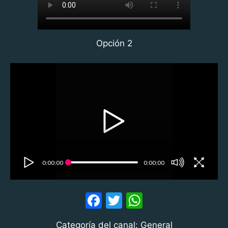
Opción 2
0:00:00
0:00:00
F
T
W
a
w
h
Categoría del canal: General