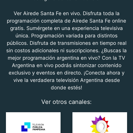
c
itt
at
e
er
s
Ver Airede Santa Fe en vivo. Disfruta toda la
b
A
programación completa de Airede Santa Fe online
gratis. Sumérgete en una experiencia televisiva
o
p
única. Programación variada para distintos
o
p
públicos. Disfruta de transmisiones en tiempo real
k
sin costos adicionales ni suscripciones. ¿Buscas la
mejor programación argentina en vivo? Con la TV
Argentina en vivo podrás sintonizar contenido
exclusivo y eventos en directo. ¡Conecta ahora y
vive la verdadera televisión Argentina desde
donde estés!
Ver otros canales: